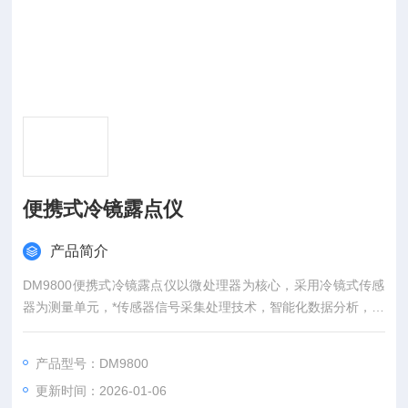
便携式冷镜露点仪
产品简介
DM9800便携式冷镜露点仪以微处理器为核心，采用冷镜式传感
器为测量单元，*传感器信号采集处理技术，智能化数据分析，运
算方式。具有灵敏度高、响应速度快、精度高、抗交叉干扰、信
号稳定等特点。为多种行业，多种环境领域提供完整、快速、准
产品型号：DM9800
确的露点测量分析解决方案。
更新时间：2026-01-06