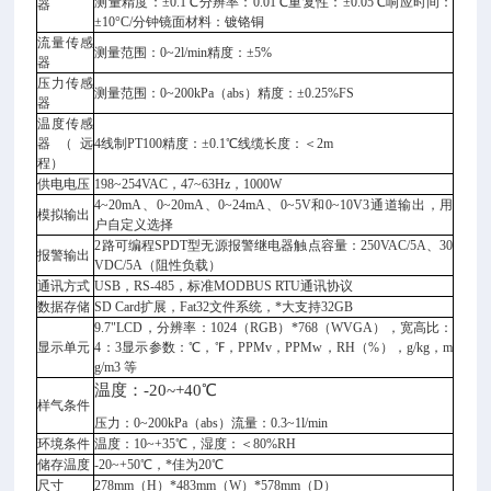
测量精度：±0.1℃分辨率：0.01℃重复性：±0.05℃响应时间：
器
±10°C/分钟镜面材料：镀铬铜
流量传感
测量范围：0~2l/min精度：±5%
器
压力传感
测量范围：0~200kPa（abs）精度：±0.25%FS
器
温度传感
器（远
4线制PT100精度：±0.1℃线缆长度：＜2m
程）
供电电压
198~254VAC，47~63Hz，1000W
4~20mA、0~20mA、0~24mA、0~5V和0~10V3通道输出，用
模拟输出
户自定义选择
2路可编程SPDT型无源报警继电器触点容量：250VAC/5A、30
报警输出
VDC/5A（阻性负载）
通讯方式
USB，RS-485，标准MODBUS RTU通讯协议
数据存储
SD Card扩展，Fat32文件系统，*大支持32GB
9.7"LCD，分辨率：1024（RGB）*768（WVGA），宽高比：
显示单元
4：3显示参数：℃，℉，PPMv，PPMw，RH（%），g/kg，m
g/m3 等
温度：-20~+40℃
样气条件
压力：0~200kPa（abs）流量：0.3~1l/min
环境条件
温度：10~+35℃，湿度：＜80%RH
储存温度
-20~+50℃，*佳为20℃
尺寸
278mm（H）*483mm（W）*578mm（D）