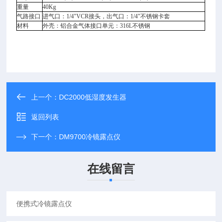
重量
40Kg
气路接口
进气口：1/4"VCR接头，出气口：1/4"不锈钢卡套
材料
外壳：铝合金气体接口单元：316L不锈钢
上一个：
DC2000低湿度发生器
返回列表
下一个：
DM9700冷镜露点仪
在线留言