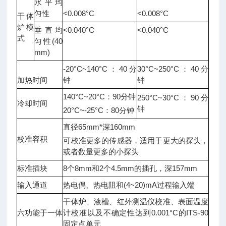
水平均
匀性
<0.008°C
<0.008°C
干体
炉模
垂直均
<0.040°C
<0.040°C
式
匀性
(40
mm)
-20°C
~
140°C
：
40
分
30°C
~
250°C
：
40
分
加热时间
钟
钟
140
°C
~
20
°C
：
90
分钟
250°C
~
30°C
：
90
分
冷却时间
钟
20
°C
~
-25°C
：
80
分钟
直径
65mm*
深
160mm
校准容积
可校准更多的传感器，适用于更大的探头，
或者数量更多的小探头
标准插块
8
个
8mm
和
2
个
4.5mm
的插孔，深
157mm
输入通道
热电偶、热电阻和
(4~20)
mA
过程输入端
干体炉、液槽、红外测温仪校准、表面温度
六功能于一体
计校准以及不确定性达到
0
.001°C
的
ITS-90
固定点单元