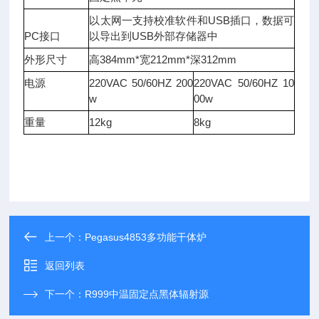
以太网
一
支持校准软件和
USB
插口，数据可
PC
接口
以导出到
USB
外部存储器中
外形尺寸
高
384mm*
宽
212mm*
深
312mm
电源
220
VAC
50/60HZ
200
220
VAC
50/60HZ
10
w
00w
重量
12kg
8kg
上一个：
Pegasus4853多功能干体炉
返回列表
下一个：
R999中温固定点黑体辐射源