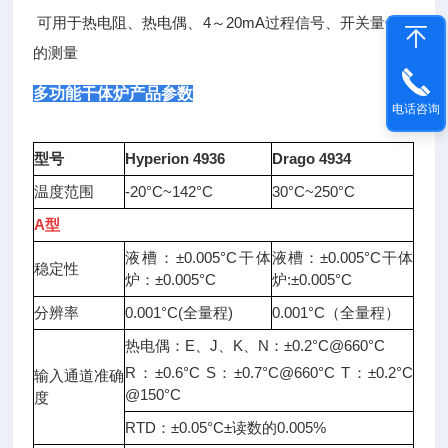
可用于热电阻、热电偶、4～20mA过程信号、开关量信号
的测量
多功能干体炉
产品参数
电话咨询
型号
Hyperion
4936
Drago 4934
温度范围
-20°C~142°C
30°C~25
0
°C
A
型
液槽：
±0.005°C
干体
液槽：
±0.005°C
干体
稳定性
炉：
±
0.00
5°C
炉
:
±0.005°C
分辨率
0.001
°C
(
全量程
)
0.001
°C
（全量程）
热电偶：
E
、
J
、
K
、
N
：
±0.2°C@660°C
R
：
±0.6°C
S
：
±0.7°C@660°C
T
：
±0.2°C
输入通道准确
@150°C
度
RTD
：
±0.05°C±
读数的
0.005%