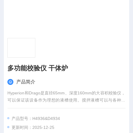
多功能校验仪 干体炉
产品简介
Hyperion和Drago是直径65mm、深度160mm的大容积校验仪，
可以保证该设备作为理想的液槽使用。搅拌液槽可以与各种类
型、大小和形状的温度传感器配合使用。液槽与干体炉相比，其
具有较小的校准不确定性。并且当使用合适的参考温度计时，其
产品型号：H4936&D4934
准确度可以达到0.005℃。除此之外，它还可以用作干体炉、黑
更新时间：2025-12-25
体炉、表面温度校验仪、冰水槽和小型ITS-90固定点装置。