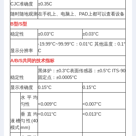
CJC
准确度
±0.35C
随时随地观测
在手机上、电脑上、
PAD
上都可以査看设备
B
型
/S
型
稳定性
±0.03°C
±0.03°C
-19.99°C
~
99.99°C
：
0.01
°C
其他温度：
0.1
°
显示分辨率
C
A/B/S
共同的技术指标
黑体炉：
±0.3°C
表面传感器：
±0.5°C ITS-90
稳定性
固定点：
±0.0005
°C
显示准确度
0.15°C
0.15°C
水平均
匀性
<0.009°C
<0.007°C
垂直均
<
0.011
°C
<0.013°C
液槽
匀性
(40
模式
mm)