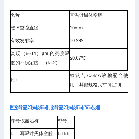
名称
耳温计黑体空腔
黑体空腔直径
10mm
有效发射率
≥0.999
复现（8~14）μm 的亮度温
≤0.07℃
度的不确定度：（k=2）
默认与796MA液槽配合使
尺寸
用，其他规格尺寸可定制
耳温计检定装置
/额温计检定装置配置表
序号
仪器名称
型号
1
耳温计黑体空腔
ETBB