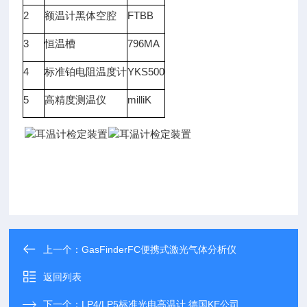
2
额温计黑体空腔
FTBB
3
恒温槽
796MA
4
标准铂电阻温度计
YKS500
5
高精度测温仪
milliK
上一个：
GasFinderFC便携式激光气体分析仪
返回列表
下一个：
LP4/LP5标准光电高温计 德国KE公司