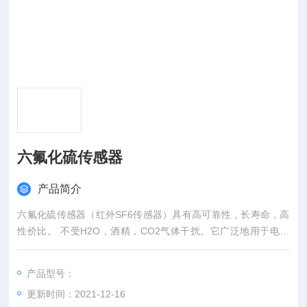
六氟化硫传感器
产品简介
六氟化硫传感器（红外SF6传感器）具有高可靠性，长寿命，高
性价比。 不受H2O，酒精，CO2气体干扰。它广泛地用于电力
设备的SF6气体泄漏监控报警系统 （0-100ppm）中，SF6检漏
仪（0-50ppm）,SF6检漏仪纯度分析仪（0-100%）。几乎所有
产品型号：
测试过我们SF6传感器的电力设备制造商客户，他们都选择了购
更新时间：2021-12-16
买我们的产品和服务。