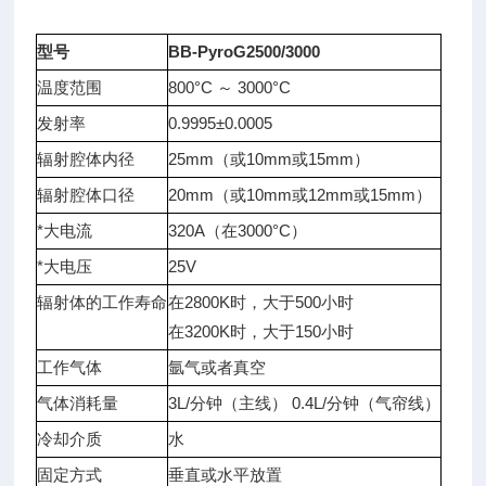
型号
BB-PyroG2500/3000
温度范围
800°C ～ 3000°C
发射率
0.9995±0.0005
辐射腔体内径
25mm（或10mm或15mm）
辐射腔体口径
20mm（或10mm或12mm或15mm）
*大电流
320A（在3000°C）
*大电压
25V
辐射体的工作寿命
在2800K时，大于500小时
在3200K时，大于150小时
工作气体
氩气或者真空
气体消耗量
3L/分钟（主线） 0.4L/分钟（气帘线）
冷却介质
水
固定方式
垂直或水平放置