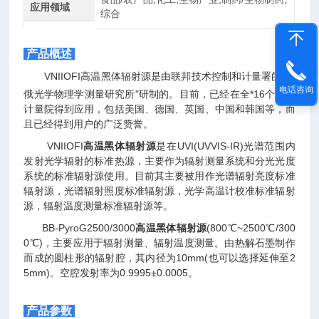
应用领域
综合
产品概述
VNIIOFI高温
黑体辐射源
是由联邦技术控制和计量署的“全
电话咨询
俄光学物理学测量研究所"研制的。目前，已经在全*16个国家
计量院得到应用，包括美国、德国、英国、中国和韩国等，而
且已经得到用户的广泛赞誉。
VNIIOFI
高温黑体辐射源
是在UVI(UVVIS-IR)光谱范围内
发射光学辐射的标准热源，主要作为辐射测量系统和分光光度
系统的标准辐射源使用。目前其主要被用作光谱辐射亮度标准
辐射源，光谱辐射照度标准辐射源，光学高温计校准标准辐射
源，辐射温度测量标准辐射源等。
BB-PyroG2500/3000
高温黑体辐射源
(800℃~2500℃/300
0℃)，主要应用于辐射测量、辐射温度测量。由热解石墨制作
而成的圆柱形的辐射腔，其内径为10mm(也可以选择延伸至2
5mm)。空腔发射率为0.9995±0.0005。
产品参数