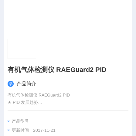
有机气体检测仪 RAEGuard2 PID
产品简介
有机气体检测仪 RAEGuard2 PID
★ PID 发展趋势
采用自主研发的、拥有多项的第三代本安型 PID 传感器 , 响应时
间更快 , 抗湿性能更强 , 测量范围业界Z大 ; 无需工具可实现传感
产品型号：
器互换 , 支持离线标定
更新时间：2017-11-21