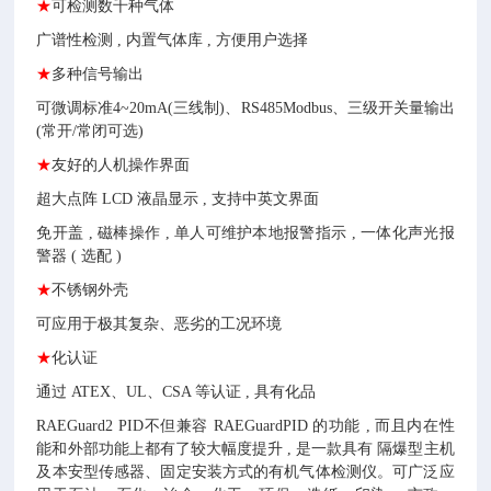
★
可检测数千种气体
广谱性检测 , 内置气体库 , 方便用户选择
★
多种信号输出
可微调标准4~20mA(三线制)、RS485Modbus、三级开关量输出
(常开/常闭可选)
★
友好的人机操作界面
超大点阵 LCD 液晶显示 , 支持中英文界面
免开盖 , 磁棒操作 , 单人可维护本地报警指示 , 一体化声光报
警器 ( 选配 )
★
不锈钢外壳
可应用于极其复杂、恶劣的工况环境
★
化认证
通过 ATEX、UL、CSA 等认证 , 具有化品
RAEGuard2 PID不但兼容 RAEGuardPID 的功能 , 而且内在性
能和外部功能上都有了较大幅度提升 , 是一款具有 隔爆型主机
及本安型传感器、固定安装方式的有机气体检测仪。可广泛应