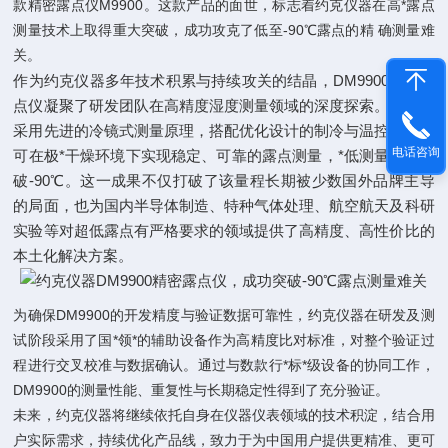
款精密露点仪M9900。这款产品的面世，标志着约克仪器在高*露点
测量技术上取得重大突破，成功攻克了低至-90℃露点的精 确测量难
关。
作为约克仪器多年技术积累与持续攻关的结晶，DM9900精密露
点仪凝聚了研发团队在高精度湿度测量领域的深度探索。该仪器
采用先进的冷镜式测量原理，搭配优化设计的制冷与温控系统，
电话咨询
可在极*干燥环境下实现稳定、可靠的露点测量，*低测量下限突
破-90℃。这一成果不仅打破了该量程长期被少数国外品牌主导
的局面，也为国内半导体制造、特种气体处理、航空航天及科研
实验等对超低露点有严格要求的领域提供了高精度、高性价比的
本土化解决方案。
为确保DM9900的开发精度与验证数据可靠性，约克仪器在研发及测
试阶段采用了国*领*的辅助设备作为高精度比对标准，对整个验证过
程进行交叉校准与数据确认。通过与数款行*标*级设备的协同工作，
DM9900的测量性能、重复性与长期稳定性得到了充分验证。
未来，约克仪器将继续依托自身在仪器仪表领域的技术积淀，结合用
户实际需求，持续优化产品线，致力于为中国用户提供更精准、更可