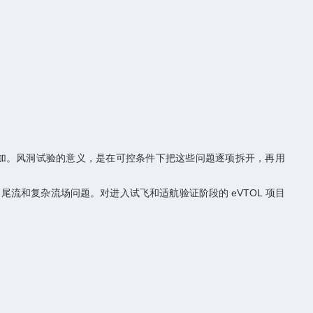
。
叠加。风洞试验的意义，是在可控条件下把这些问题逐项拆开，再用
旋桨、尾流和复杂流场问题。对进入试飞和适航验证阶段的 eVTOL 项目