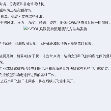
、桨尖涡、分离区和非定常涡结构。
重构为三维实测流场。
叶、机翼、机臂和支撑结构变形。
戳用于把风速、压力、力/矩、转速、姿态、图像和构型状态放到同一时间轴
实飞行试验、机载数据采集、飞控修正和运行边界验证串联起来。
进、旋翼尾流、机翼/机身干扰、非定常来流、结构变形和飞控响应之间的
来。
、Dufour 等企业或研究机构已经在利用风洞和流场测量方法研究整机构型、螺
飞控模型和确定运行边界的基础工作。
动态压力和飞控日志同步，将在后续试飞篇中展开。