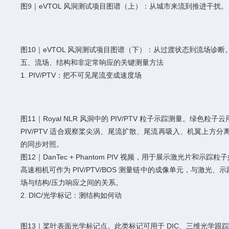
图9｜eVTOL 风洞测试项目图谱（上）：从城市来流到推进干扰。
图10｜eVTOL 风洞测试项目图谱（下）：从过渡状态到流场诊断
五、流场、结构和非定常响应的关键测量方法
1. PIV/PTV：把不可见尾流变成速度场
图11｜Royal NLR 风洞中的 PIV/PTV 粒子示踪测量。绿色
PIV/PTV 适合观察桨尖涡、尾流扩散、尾流再吸入、机翼上
的同步对照。
图12｜DanTec + Phantom PIV 视频，用于展示激光片和示踪粒
高速相机可作为 PIV/PTV/BOS 测量链中的成像单元，与激
场与结构/压力响应之间的关系。
2. DIC/光学标记：测结构如何动
图13｜桨叶表面光学标记点。此类标记可用于 DIC、三维光学跟踪、