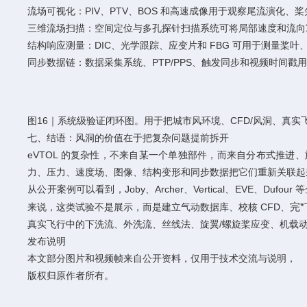
流场可视化：PIV、PTV、BOS 和高速成像用于观察尾流演化
三维流场扫描：空间定位与多孔探针扫描系统可将局部速度和流向
结构响应测量：DIC、光学跟踪、应变片和 FBG 可用于测量桨
同步数据链：数据采集系统、PTP/PPS、触发同步和视频时间
图16｜系统级验证闭环图。用于把城市风环境、CFD/风洞、真
七、结语：风洞的价值在于把复杂问题提前拆开
eVTOL 的复杂性，不来自某一个单独部件，而来自分布式推
力、压力、速度场、图像、结构变形和同步数据把它们重新关联起
从公开案例可以看到，Joby、Archer、Vertical、EVE
完*
来说，这类试验不是展示，而是建立气动数据库、校核 CFD、
真实飞行中的下洗流、外洗流、丝线法、旋翼/螺旋桨应变、机载
发布说明
本文部分图片和视频帧来自公开资料，仅用于技术交流与说明，
版权归原作者所有。