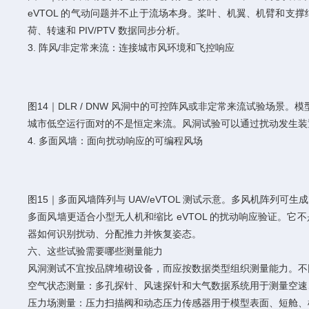
eVTOL 的气动问题并不止于流场本身。桨叶、机翼、机臂和支
荷、转速和 PIV/PTV 数据同步分析。
3. 阵风/非定常来流：连接城市风环境和飞控响应
图14｜DLR / DNW 风洞中的可控阵风或非定常来流试验场景。
城市低空运行面对的不是恒定来流。风洞试验可以通过扰动发生装
4. 多面风墙：面向扰动响应的可编程风场
图15｜多面风墙阵列与 UAV/eVTOL 测试示意。多风机阵列
多面风墙更适合小型无人机和缩比 eVTOL 的扰动响应验证。
器如何识别扰动、分配推力并恢复姿态。
六、这些试验需要哪些测量能力
风洞测试不宜按品牌堆砌设备，而应按数据类型组织测量能力。不
空气状态测量：多孔探针、风速探针和大气数据系统用于测量空速
压力场测量：压力扫描阀和动态压力传感器用于模型表面、短舱、