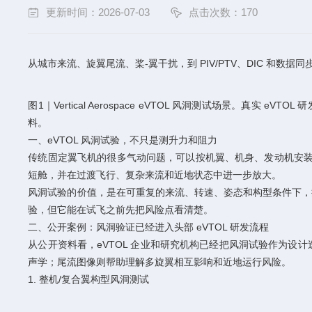
更新时间：2026-07-03
点击次数：170
从城市来流、旋翼尾流、桨-翼干扰，到 PIV/PTV、DIC 和数据同
图1｜Vertical Aerospace eVTOL 风洞测试场景。真实
料。
一、eVTOL 风洞试验，不只是测升力和阻力
传统固定翼飞机的很多气动问题，可以按机翼、机身、发动机安装
短舱，并在过渡飞行、复杂来流和近地状态中进一步放大。
风洞试验的价值，是在可重复的来流、转速、姿态和构型条件下，
验，但它能在试飞之前先把风险点看清楚。
二、公开案例：风洞验证已经进入头部 eVTOL 研发流程
从公开资料看，eVTOL 企业和研究机构已经把风洞试验作为
声学；尾流图像则帮助理解多旋翼相互影响和近地运行风险。
1. 整机/复合翼构型风洞测试