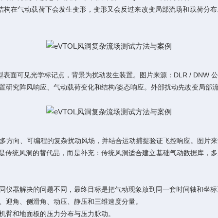
撑结构在气动载荷下会发生变形，变形又会反过来改变局部流场和载荷分布
模型表面可见光学标记点，背景为扰动发生装置。图片来源：DLR / DNW 
置研究阵风响应、气动载荷变化和结构/姿态响应。外部扰动先改变局部
可生成多方向、可编程的复杂扰动风场，并结合运动捕捉验证飞控响应。图片来
它不是传统风洞的替代品，而是补充：传统风洞适合建立基础气动数据库
同仪器解决的问题不同，最终目标是把气动现象放到同一套时间轴和坐标
、迎角、侧滑角、动压、静压和三维速度分量。
机臂和地面板的压力分布与压力脉动。