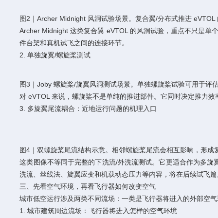
图2｜Archer Midnight 风洞试验场景。复合翼/分布式推进 
Archer Midnight 这类复合翼 eVTOL 的风洞试验
件台架和真机试飞之间的连接环节。
2. 单独旋翼/螺旋桨测试
图3｜Joby 螺旋桨/旋翼风洞测试场景。单独螺旋桨试验可用于
对 eVTOL 来说，螺旋桨不是单纯的推进部件。它同时决定推
3. 多旋翼尾流耦合：近地运行问题的机理入口
图4｜双螺旋桨尾流结构示意。相邻螺旋桨尾流会相互影响，形成复杂
这类图像不等同于完整的下洗流/外洗流测试。它更适合作为多旋
洗流、丝线法、旋翼应变和机载动态压力等内容，将在后续试飞篇
三、先看空气环境，再看飞行器如何改变空气
城市低空运行涉及两类不同流场：一类是飞行器将进入的外部空气
1. 城市建筑周边流场：飞行器将进入怎样的空气环境