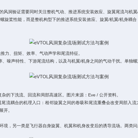
eVTOL 的风洞验证需要同时关注整机气动、推进系统安装效应、旋翼尾流与机翼/机身
，重点不只是单个螺旋桨性能，而是整机构型下的推进系统安装效应、旋翼/机翼/机
评估推力、扭矩、效率、气动声学和尾流特征。
力效率、噪声特性、下游尾流结构，以及与机翼/机身之间的气动干扰。单
的下洗流、回流和局部高速区。图片来源：Eve / 公开资料。
翼尾流耦合的机理入口：相邻旋翼之间的卷吸和尾流重叠会改变局部入流
展开。
环境，另一类是飞行器自身旋翼、机翼和机身改变后的诱导流场。两类问