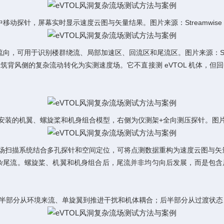
针，屏幕实时显示速度云图与矢量结果。图片来源：Streamwise / P
用于识别楼群绕流、局部加速区、回流区和尾流区。图片来源：Streamwi
背风侧的复杂流动转化为实测速度场。它不直接测 eVTOL 机体，
安装的机翼、螺旋桨和机身组合模型，右侧为仪测架+全向测压探针。图片来源：ZHAW 
场扫描系统结合多孔探针和空间定位，可将点测数据重构为速度云图与矢量场。图片来源：
诱导出的复杂尾流。螺旋桨、机翼和机身组合后，尾流并非均匀向后发展，而是
半部分从环境来流、单旋翼到推进干扰和机体耦合；后半部分从过渡状态