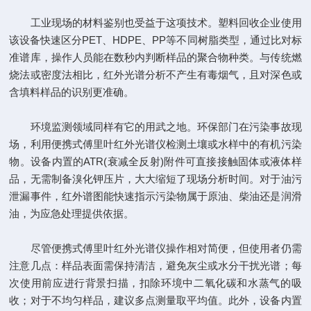
工业现场的材料鉴别也受益于这项技术。塑料回收企业使用
该设备快速区分PET、HDPE、PP等不同树脂类型，通过比对标
准谱库，操作人员能在数秒内判断样品的聚合物种类。与传统燃
烧法或密度法相比，红外光谱分析不产生有毒烟气，且对深色或
含填料样品的识别更准确。
环境监测领域同样有它的用武之地。环保部门在污染事故现
场，利用便携式傅里叶红外光谱仪检测土壤或水样中的有机污染
物。设备内置的ATR(衰减全反射)附件可直接接触固体或液体样
品，无需制备溴化钾压片，大大缩短了现场分析时间。对于油污
泄漏事件，红外谱图能快速指示污染物属于原油、柴油还是润滑
油，为应急处理提供依据。
尽管便携式傅里叶红外光谱仪操作相对简便，但使用者仍需
注意几点：样品表面需保持清洁，避免灰尘或水分干扰光谱；每
次使用前应进行背景扫描，扣除环境中二氧化碳和水蒸气的吸
收；对于不均匀样品，建议多点测量取平均值。此外，设备内置