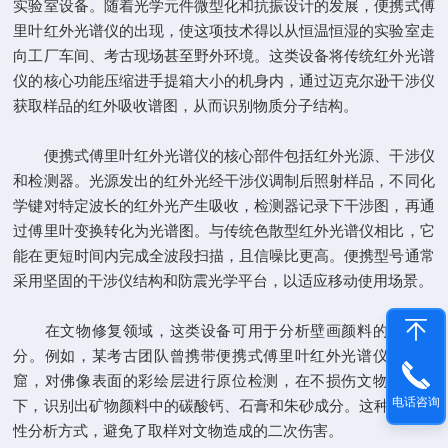
实验室设备。随着光学元件微型化和抗振设计的发展，便携式傅
里叶红外光谱仪的出现，使这项技术得以从恒温恒湿的实验室走
向工厂车间、考古现场甚至野外环境。这类设备将传统红外光谱
仪的核心功能压缩进手提箱大小的机身内，通过迈克尔逊干涉仪
获取样品的红外吸收谱图，从而识别物质分子结构。
便携式傅里叶红外光谱仪的核心部件包括红外光源、干涉仪
和检测器。光源发出的红外光经干涉仪调制后照射样品，不同化
学键对特定波长的红外光产生吸收，检测器记录下干涉图，再通
过傅里叶变换转化为光谱图。与传统色散型红外光谱仪相比，它
能在更短时间内完成全波段扫描，且信噪比更高。便携型号通常
采用坚固的干涉仪结构和防震光学平台，以适应移动使用场景。
在文物修复领域，这类设备可用于分析壁画颜料的化学成
分。例如，某考古团队曾携带便携式傅里叶红外光谱仪进入石
窟，对佛像表面的彩绘层进行原位检测，在不损伤文物的前提
电话咨询
下，识别出矿物颜料中的碳酸钙、石膏和朱砂成分。这种非破坏
性分析方式，避免了取样对文物造成的二次伤害。