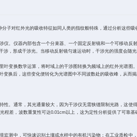
种分子对红外光的吸收特征如同人类的指纹般特殊，通过分析这些吸
仪。仪器内部包含一个分束器、一个固定反射镜和一个可移动反射
干涉，形成干涉光。当移动反射镜匀速运动时，干涉光的强度会随光
叶变换数学运算，将时域上的干涉图转换为频域上的红外光谱图。
叶变换后，这些变化便转化为光谱图中不同波数处的吸收峰，从而揭
性。通常，其光通量较大，因为干涉仪无需狭缝限制光路，这使得
程差，波数重复性可达0.01cm以上，这为定性分析提供了可靠基
监测中，可快速识别土壤或水样中的有机污染物；在工业质检中，