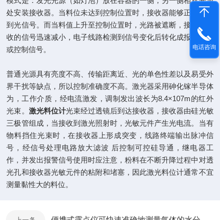
模式是：发光光源（如灯泡）放在容器的一侧，另一侧相对光源
处安装接收器。当料位未达到控制位置时，接收器能够正常接收
到光信号。而当料值上升至控制位置时，光路被遮断，接收器接
收的信号迅速减小，电子线路检测到信号变化后转化成报警信号
电话咨询
或控制信号。
普通光源具有亮度不高、传输距离近、光的单色性差以及易受外
界干扰等缺点，所以控制准确度不高。激光器采用砷化镓半导体
为，工作介质，经电流激发，调制发出波长为8.4×107m的红外
光束。
激光料位计
光束经过透镜后到达接收器，接收器由硅光敏
三极管组成，当接收到激光照射时，光敏元件产生光电流。当有
物料挡住光束时，在接收器上形成突变，线路终端输出脉冲信
号，经信号处理电路放大滤波 后控制可控硅导通，继电器工
作，并发出报警信号使用时应注意，粉料在不断升降过程中对透
光孔和接收器光敏元件的粘附和堵塞，因此激光料位计通常不宜
测量黏性大的料位。
便携式露点仪可快速准确地测量气体的水分含量