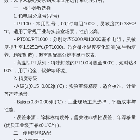
数，以下从核心要素到实际应用进行系统性分析。
一、核心参数选择
1. 铂电阻分度号(型号)
- PT100：常用型号，0℃时电阻100Ω，灵敏度约0.385Ω/
℃。适用于常规工业与实验室场景，性价比高。
- PT500/PT1000：分别对应500Ω和1000Ω基准电阻，灵敏
度提升至1.925Ω/℃(PT1000)。适合微小温度变化监测(如生物培
养、精密制造)，但需匹配高分辨率显示仪表。
- 高温型PT系列：特殊封装的PT100可测至600℃，短时达8
00℃，用于冶金、锅炉等环境。
2. 精度等级
- A级(±(0.15+0.002|t|)℃)：实验室级精度，适合校准、计量
等严苛场景。
- B级(±(0.3+0.005|t|)℃)：工业现场主流选择，平衡成本与
性能。
- 误差来源：除标称精度外，需关注非线性误差、年漂移量
(优质工业级产品≤0.1℃/年)。
二、使用环境适配