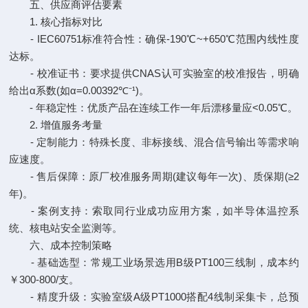
五、供应商评估要素
1. 核心指标对比
- IEC60751标准符合性：确保-190℃~+650℃范围内线性度
达标。
- 校准证书：要求提供CNAS认可实验室的校准报告，明确
给出α系数(如α=0.00392℃⁻¹)。
- 年稳定性：优质产品在连续工作一年后漂移量应<0.05℃。
2. 增值服务考量
- 定制能力：特殊长度、非标接线、混合信号输出等需求响
应速度。
- 售后保障：原厂校准服务周期(建议每年一次)、质保期(≥2
年)。
- 案例支持：索取同行业成功应用方案，如半导体温控系
统、核电站安全监测等。
六、成本控制策略
- 基础选型：常规工业场景选用B级PT100三线制，成本约
￥300-800/支。
- 精度升级：实验室级A级PT1000搭配4线制采集卡，总预