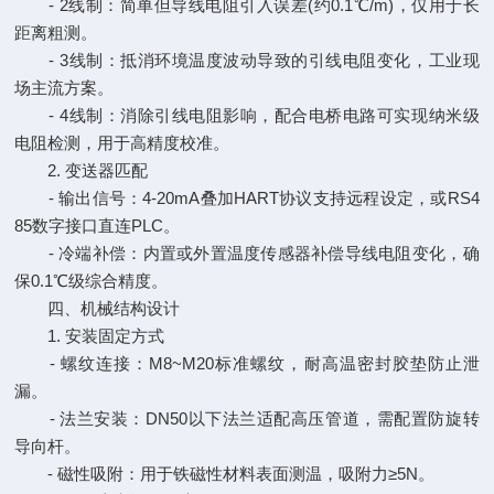
- 2线制：简单但导线电阻引入误差(约0.1℃/m)，仅用于长
距离粗测。
- 3线制：抵消环境温度波动导致的引线电阻变化，工业现
场主流方案。
- 4线制：消除引线电阻影响，配合电桥电路可实现纳米级
电阻检测，用于高精度校准。
2. 变送器匹配
- 输出信号：4-20mA叠加HART协议支持远程设定，或RS4
85数字接口直连PLC。
- 冷端补偿：内置或外置温度传感器补偿导线电阻变化，确
保0.1℃级综合精度。
四、机械结构设计
1. 安装固定方式
- 螺纹连接：M8~M20标准螺纹，耐高温密封胶垫防止泄
漏。
- 法兰安装：DN50以下法兰适配高压管道，需配置防旋转
导向杆。
- 磁性吸附：用于铁磁性材料表面测温，吸附力≥5N。