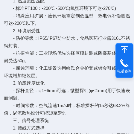
1. 温度范围匹配
- 标准PT100：-200℃~500℃(氧氛环境下可达-270℃)
- 特殊应用扩展：液氮环境需定制低温型，热电偶补偿测温
可达-200℃以下。
2. 环境耐受性
- 防护等级：IP65/IP67防尘防水，食品医药行业需316L不锈
钢封装。
- 抗振性能：工业现场优先选择厚膜封装或陶瓷基体，振动
耐受达50g。
- 腐蚀环境：化工场景选用哈氏合金护套或镀金引线，海洋
电话咨询
环境增加铠装层。
3. 响应速度优化
- 探杆直径：φ1~6mm可选，微型探针(φ<1mm)用于快速表
面测温。
- 时间常数：空气流速1m/s时，标准探杆约15秒达63.2%终
值，涡流散热设计可缩短至5秒。
三、信号处理系统
1. 接线方式选择