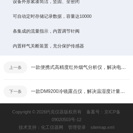
设备外形紧凑简洁，坚固、全密闭
可自动定时存储记录数据，容量达10000
条集成的流量指示，内置调节针阀
内置样气关断装置，充分保护传感器
一款便携式高精度红外烟气分析仪，解决电力行业超低排放的测量难题
上一条
一款DM9200冷镜露点仪，解决温湿度计量箱标准测量难题
下一条
Copyright © 2026约克仪器版权所有
备案号：京ICP备
09020503号-12
技术支持：
化工仪器网
管理登录
sitemap.xml