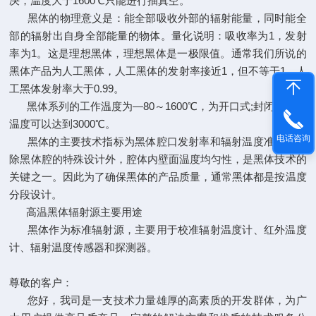
决，温度大于1600℃只能进行抽真空。
黑体的物理意义是：能全部吸收外部的辐射能量，同时能全
部的辐射出自身全部能量的物体。量化说明：吸收率为1，发射
率为1。这是理想黑体，理想黑体是一极限值。通常我们所说的
黑体产品为人工黑体，人工黑体的发射率接近1，但不等于1。人
工黑体发射率大于0.99。
黑体系列的工作温度为—80～1600℃，为开口式;封闭式黑体
温度可以达到3000℃。
电话咨询
黑体的主要技术指标为黑体腔口发射率和辐射温度准确性。
除黑体腔的特殊设计外，腔体内壁面温度均匀性，是黑体技术的
关键之一。因此为了确保黑体的产品质量，通常黑体都是按温度
分段设计。
高温黑体辐射源主要用途
黑体作为标准辐射源，主要用于校准辐射温度计、红外温度
计、辐射温度传感器和探测器。
尊敬的客户：
您好，我司是一支技术力量雄厚的高素质的开发群体，为广