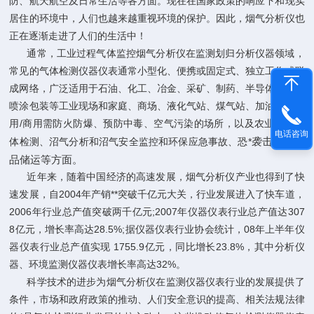
防、航天航空及日常生活等各方面。
现在在国家政策的响应下和现实
居住的环境中，人们也越来越重视环境的保护。因此，
烟气分析仪
也
正在逐渐走进了人们的生活中！
通常，工业过程气体监控
烟气分析仪
在监测划归分析仪器领域，
常见的气体检测仪器仪表通常小型化、便携或固定式、独立工作或联
成网络，广泛适用于石油、化工、冶金、采矿、制药、半导体加工、
喷涂包装等工业现场和家庭、商场、液化气站、煤气站、加油站等民
用
/
商用需防火防爆、预防中毒、空气污染的场所，以及农业温室气
电话咨询
袭击、危险
体检测、沼气分析和沼气安全监控和环保应急事故、恐*
品储运等方面。
近年来，随着中国经济的高速发展，
烟气分析仪
产业也得到了快
速发展，自
2004
年产销**突破千亿元大关，行业发展进入了快车道，
2006
年行业总产值突破两千亿元
;2007
年仪器仪表行业总产值达
307
8
亿元，增长率高达
28.5%;
据仪器仪表行业协会统计，
08
年上半年仪
器仪表行业总产值实现
1755.9
亿元，同比增长
23.8%
，其中分析仪
器、环境监测仪器仪表增长率高达
32%
。
科学技术的进步为
烟气分析仪
在监测仪器仪表行业的发展提供了
条件，市场和政府政策的推动、人们安全意识的提高、相关法规法律