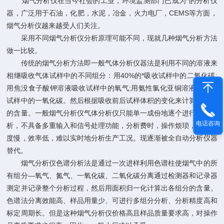
烟气分析仪在当今社会的工业，环境监测部门已成为*的分析仪
器，广泛用于石油，化肥，水泥，冶金，火力电厂，
CEMS
等方面，
烟气分析仪越来越受人们关注
。
采用不同烟气分析仪分析原理可能不同，现就几种烟气分析方法
做一比较。
传统的烟气分析方法即一般气体分析仪器法是利用不同的溶液来
相继吸收气体试样中的不同组分：用
40%
的*吸收试样中的二氧化碳
;
用焦没食子酸钾溶液吸收试样中的氧气
;
用氨性氯化亚铜溶液来吸收
试样中的一氧化碳。然后根据吸收前后试样体积的变化来计算各组分
的含量。一般烟气分析仪气体分析仪只能单一成份地逐个进行检测分
电话咨询
析，不具备多重输入和信号处理功能，分析费时，操作烦琐，响应速
度慢，效率低，难以实时地分析生产工况。现逐渐被全自动分析仪器
替代。
烟气分析仪色谱分析法是通过一次进样利用色谱柱使烟气中的所
有组分—氧气、氮气、一氧化碳、二氧化碳分离通过检测器和记录器
测定并记录整个分析过程，然后用面积归一化计算出各组分的含量。
色谱法分离效能高、样品用量少、可进行多组分分析、分析精度高和
标定周期长。但是这种烟气分析仪价格高且样品质量要求高，对操作