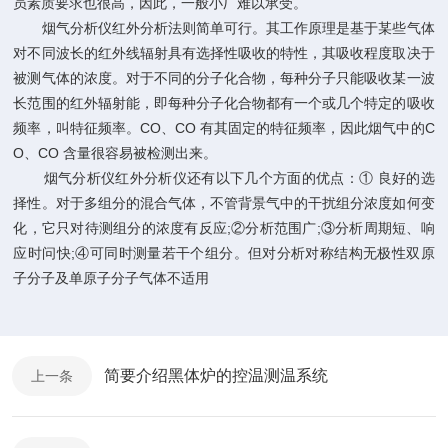
员素质要求也很高，因此，一般小厂难以承受。
烟气分析仪红外分析法则简单可行。其工作原理是基于某些气体
对不同波长的红外线辐射具有选择性吸收的特性，其吸收程度取决于
被测气体的浓度。对于不同的分子化合物，每种分子只能吸收某一波
长范围的红外辐射能，即每种分子化合物都有一个或几个特定的吸收
频率，叫特征频率。
CO
、
CO
有其固定的特征频率，因此烟气中的
C
O
、
CO
含量很容易被检测出来。
烟气分析仪红外分析仪还有以下几个方面的优点：① 良好的选
择性。对于多组分的混合气体，不管背景气中的干扰组分浓度如何变
化，它只对待测组分的浓度有反应
;
②分析范围广
;
③分析周期短、响
应时问快
;
④可同时测量若干个组分。但对分析对称结构无极性双原
子分子及单原子分子气体不适用
简要介绍黑体炉的控温测温系统
上一条