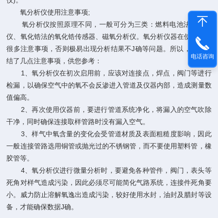
仪)。
氧分析仪使用注意事项;
氧分析仪按照原理不同，一般可分为三类：燃料电池法氧分析
仪、氧化锆法的氧化锆传感器、磁氧分析仪。氧分析仪器在使用中有
很多注意事项，否则极易出现分析结果不J确等问题。所以，小编总
电话咨询
结了几点注意事项，供您参考：
1、氧分析仪在初次启用前，应该对连接点，焊点，阀门等进行
检漏，以确保空气中的氧不会反渗进入管道及仪器内部，造成测量数
值偏高。
2、再次使用仪器前，要进行管道系统净化，将漏入的空气吹除
干净，同时确保连接取样管路时没有漏入空气。
3、样气中氧含量的变化会受管道材质及表面粗糙度影响，因此
一般连接管路选用铜管或抛光过的不锈钢管，而不要使用塑料管，橡
胶管等。
4、氧分析仪进行微量分析时，要避免各种管件，阀门，表头等
死角对样气造成污染，因此必须尽可能简化气路系统，连接件死角要
小。威力防止溶解氧逸出造成污染，较好使用水封，油封及腊封等设
备，才能确保数据J确。