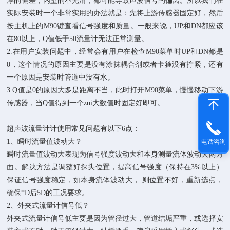
厚的偏差，内壁的不光滑，都可能导致声波信号的偏离。所以我们在
实际安装时一个非常实用的办法就是：先将上游传感器固定好，然后
按主机上的M90键查看信号强度和质量。一般来说，UP和DN都应该
在80以上，Q值低于50流量计无法正常测量。
2.在用户安装问题中，经常会有用户在检查M90菜单时UP和DN都是
0，这个情况的原因主要是没有涂抹耦合剂或者卡箍没有拧紧，还有
一个原因是安装时管道中没有水。
3.Q值是0的原因大多是距离不当，此时打开M90菜单，慢慢移动下游
传感器，当Q值得到一个zui大数值时固定好即可。
超声波流量计计使用常见问题有以下6点：
1、瞬时流量值波动大
？
电话咨询
瞬时流量值波动大表现为信号强度波动大和本身测量流体波动大两方
面。解决方法是调整好探头位置，提高信号强度（保持在3%以上）
保证信号强度稳定，如本身流体波动大， 则位置不好，重新选点，
确保*D后5D的工况要求。
2、外夹式流量计信号低
？
外夹式流量计信号低主要是因为管径过大，管道结垢严重，或选择安