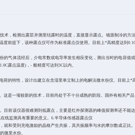
技术，检测出露层并测里结露时的温度，直接显示露点。镜面制冷的方法
度前提下，该种露点仪可作为标准露点仪使用。目前上*高精度达到0.1C
份的气体流经后，介电常数或电导率发生相应变化，测出当时的电容值
0C露点温度)，- 般精度可达到3C以内。
荷的特性，设计出建立在含湿里单立制上的电解法微水份仪。目前上*高精度
。这是一项较新的技术，目前尚处于不十分成熟的阶段。国外有相关产品
。目前该仪器很难测到低露点，主要是红外探测器的峰值探测率还不能
在线监测具有重要的意义。6.半导体传感器露点仪
，就和受到充电激励的晶格产生共振，其共振频率与水的摩尔数成正比
点的微里水份。