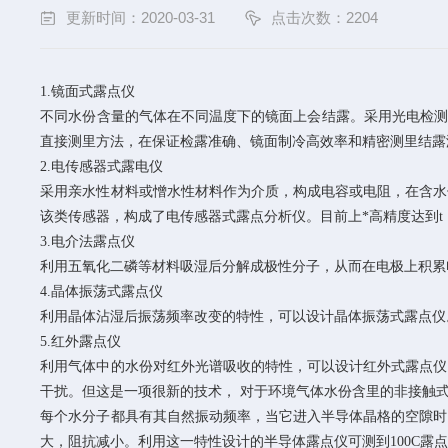
更新时间：2020-03-31
点击次数：2204
1.镜面式露点仪
不同水份含量的气体在不同温度下的镜面上会结露。采用光电检测
直接测里方法，在保证检露准确、镜面制冷高效率和精密测里结露温
2.电传感器式露电仪
采用亲水性材料或憎水性材料作为介质，构成电容或电阻，在含水
该类传感器，构成了电传感器式露点分析仪。目前上*高精度达到t 1.
3.电介法露点仪
利用五氧化二磷等材料吸湿后分解成极性分子，从而在电极上积累电
4.晶体振荡式露点仪
利用晶体沾湿后振荡频率改变的特性，可以设计晶体振荡式露点仪
5.红外露点仪
利用气体中的水份对红外光谱吸收的特性，可以设计红外式露点仪
干扰。但这是一项很新的技术， 对于环境气体水份含里的非接触式
每个水分子都具有其自然振动频率，当它进入半导体晶格的空隙时
大，阻抗减小。利用这一特性设计的半导体露点仪可测到100C露